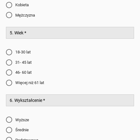
Kobieta
Mężczyzna
5. Wiek
*
18-30 lat
31- 45 lat
46- 60 lat
Więcej niż 61 lat
6. Wykształcenie
*
Wyższe
Średnie